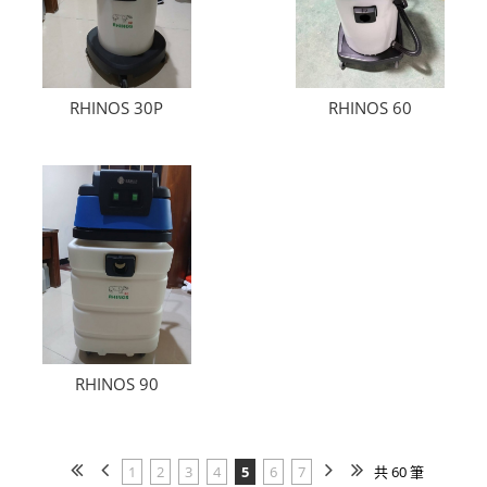
RHINOS 30P
RHINOS 60
RHINOS 90
1
2
3
4
5
6
7
共 60 筆